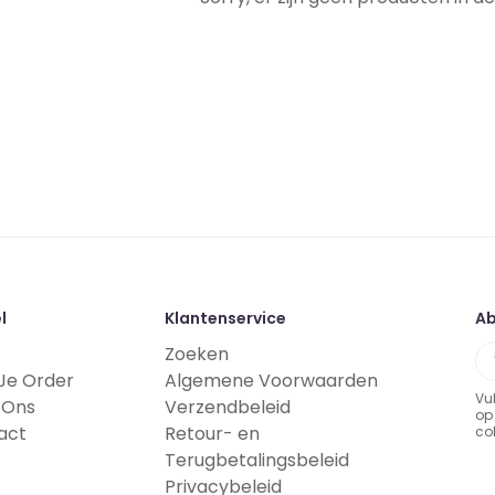
l
Klantenservice
A
Zoeken
Je Order
Algemene Voorwaarden
Vu
 Ons
Verzendbeleid
op
act
Retour- en
co
Terugbetalingsbeleid
Privacybeleid