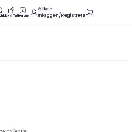
Welkom
Inloggen/Registreren
takt
Track & Trace
Über uns
ze collectie